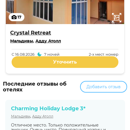
17
Crystal Retreat
Мальдивы
,
Адду Атолл
С
16.08.2026
7 ночей
2-x мест. номер
Уточнить
Последние отзывы об
Добавить отзыв
отелях
Charming Holiday Lodge 3*
,
Мальдивы
Адду Атолл
Отличное место. Только положительные
эмоции. Очень чисто. Прекрасный хозяин и