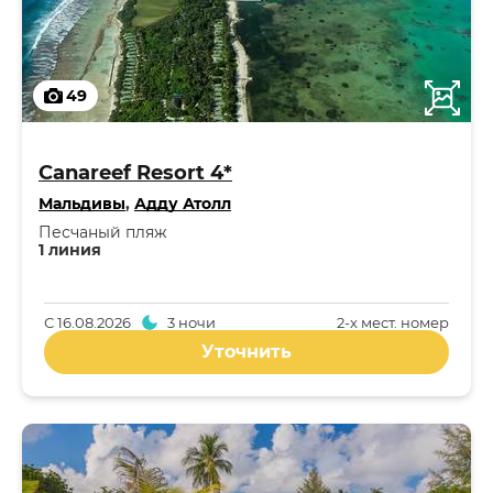
49
Canareef Resort 4*
Мальдивы
,
Адду Атолл
Песчаный пляж
1 линия
С
16.08.2026
3 ночи
2-x мест. номер
Уточнить