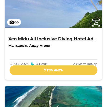
66
Xen Midu All Inclusive Diving Hotel Addu Maldives 3*
Мальдивы
,
Адду Атолл
С
16.08.2026
4 ночи
2-x мест. номер
Уточнить