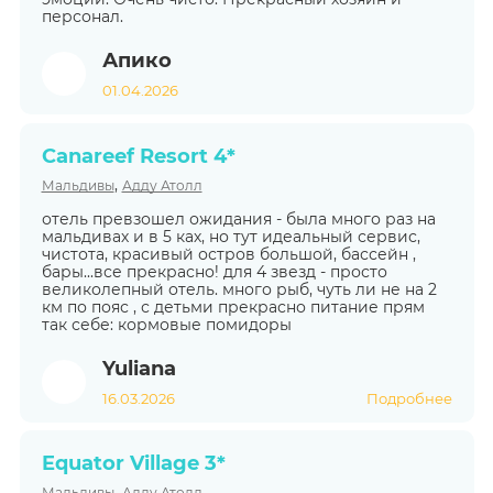
персонал.
Апико
01.04.2026
Canareef Resort 4*
,
Мальдивы
Адду Атолл
отель превзошел ожидания - была много раз на
мальдивах и в 5 ках, но тут идеальный сервис,
чистота, красивый остров большой, бассейн ,
бары...все прекрасно! для 4 звезд - просто
великолепный отель. много рыб, чуть ли не на 2
км по пояс , с детьми прекрасно питание прям
так себе: кормовые помидоры
Yuliana
16.03.2026
Подробнее
Equator Village 3*
,
Мальдивы
Адду Атолл