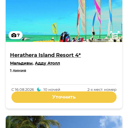
7
Herathera Island Resort 4*
Мальдивы
,
Адду Атолл
1 линия
С
16.08.2026
10 ночей
2-x мест. номер
Уточнить