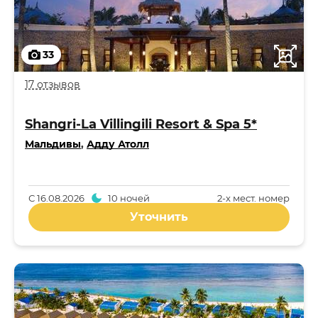
33
17 отзывов
Shangri-La Villingili Resort & Spa 5*
Мальдивы
,
Адду Атолл
С
16.08.2026
10 ночей
2-x мест. номер
Уточнить