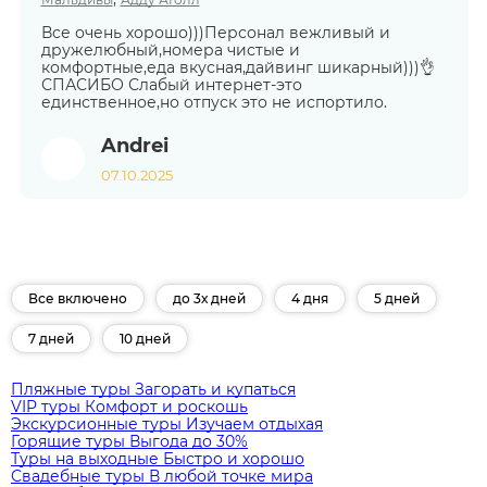
Все очень хорошо)))Персонал вежливый и
дружелюбный,номера чистые и
комфортные,еда вкусная,дайвинг шикарный)))👌
СПАСИБО Слабый интернет-это
единственное,но отпуск это не испортило.
Andrei
07.10.2025
Все включено
до 3х дней
4 дня
5 дней
7 дней
10 дней
Пляжные туры
Загорать и купаться
VIP туры
Комфорт и роскошь
Экскурсионные туры
Изучаем отдыхая
Горящие туры
Выгода до 30%
Туры на выходные
Быстро и хорошо
Свадебные туры
В любой точке мира