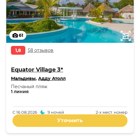
61
1,8
58 отзывов
Equator Village 3*
Мальдивы
,
Адду Атолл
Песчаный пляж
1 линия
С
16.08.2026
9 ночей
2-x мест. номер
Уточнить