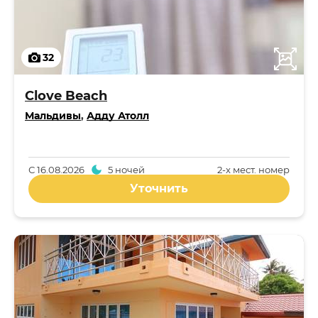
32
Clove Beach
Мальдивы
,
Адду Атолл
С
16.08.2026
5 ночей
2-x мест. номер
Уточнить