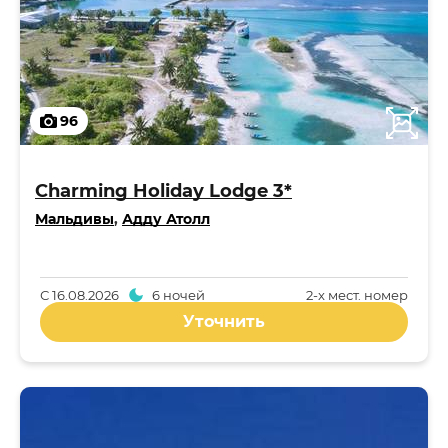
96
Charming Holiday Lodge 3*
Мальдивы
,
Адду Атолл
С
16.08.2026
6 ночей
2-x мест. номер
Уточнить