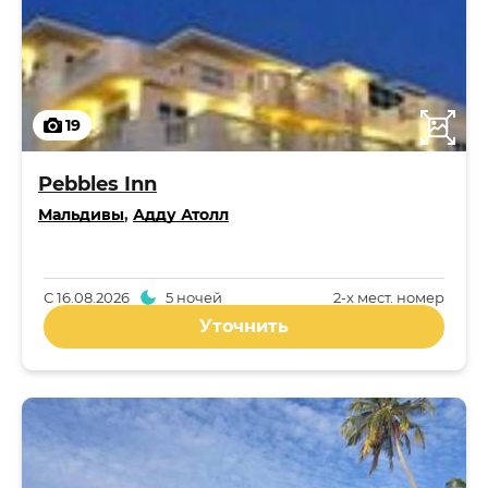
19
Pebbles Inn
Мальдивы
,
Адду Атолл
С
16.08.2026
5 ночей
2-x мест. номер
Уточнить