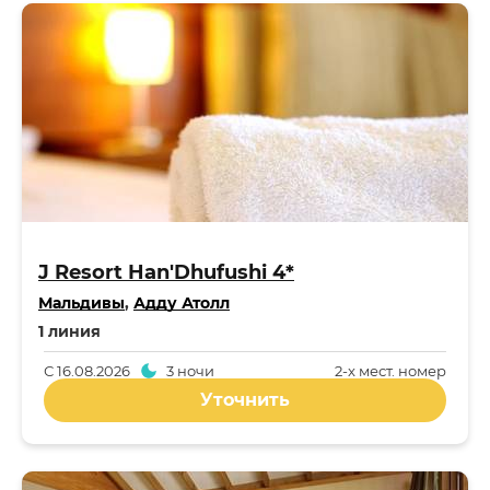
J Resort Han'Dhufushi 4*
Мальдивы
,
Адду Атолл
1 линия
С
16.08.2026
3 ночи
2-x мест. номер
Уточнить