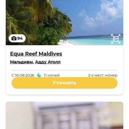
94
Equa Reef Maldives
Мальдивы
,
Адду Атолл
С
16.08.2026
11 ночей
2-x мест. номер
Уточнить