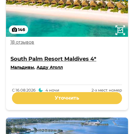
146
18 отзывов
South Palm Resort Maldives 4*
Мальдивы
,
Адду Атолл
С
16.08.2026
4 ночи
2-x мест. номер
Уточнить