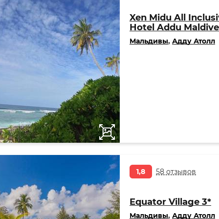
Xen Midu All Inclus
Hotel Addu Maldive
Мальдивы
,
Адду Атолл
1,8
58 отзывов
Equator Village 3*
Мальдивы
,
Адду Атолл