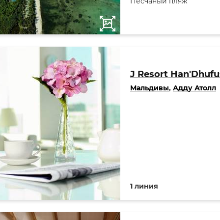
Песчаный пляж
J Resort Han'Dhufu
Мальдивы
,
Адду Атолл
1 линия