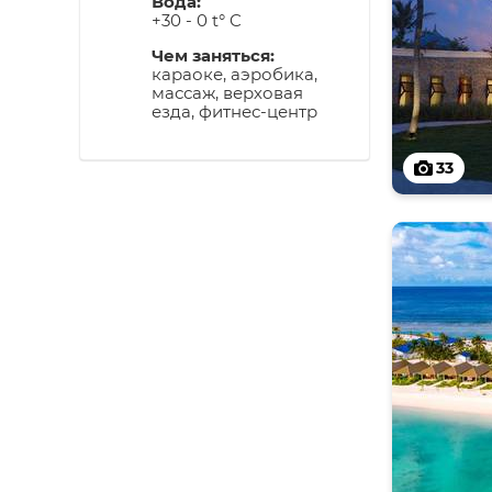
Вода:
+30 - 0 t° C
Чем заняться:
караоке, аэробика,
массаж, верховая
езда, фитнес-центр
33