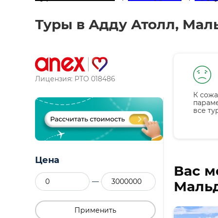
Туры в Адду Атолл, Маль
Лицензия: РТО 018486
К сожа
парам
все ту
Цена
Вас м
—
Мальд
Применить