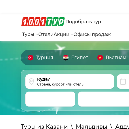
Подобрать тур
Туры
Отели
Акции
Офисы продаж
Турция
Египет
Вьетнам
Страна, курорт или отель
Туры из Казани
\
Мальдивы
\
Адду