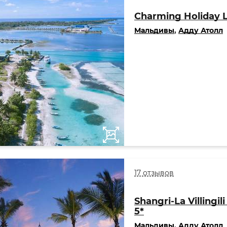
Charming Holiday 
Мальдивы
,
Адду Атолл
17 отзывов
Shangri-La Villingil
5*
Мальдивы
,
Адду Атолл