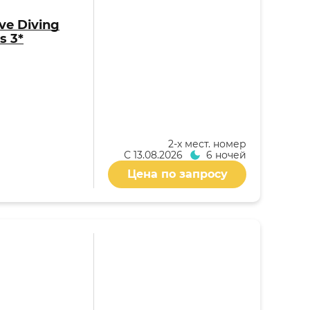
ive Diving
s 3*
2-x мест. номер
С
13.08.2026
6 ночей
Цена по запросу