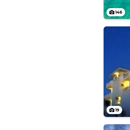
146
19