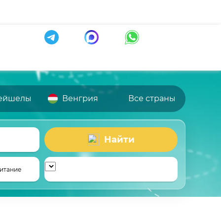
ейшелы
Венгрия
Все страны
Найти
итание