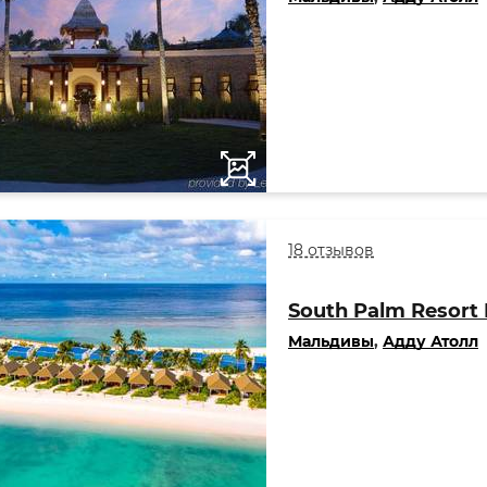
18 отзывов
South Palm Resort 
Мальдивы
,
Адду Атолл