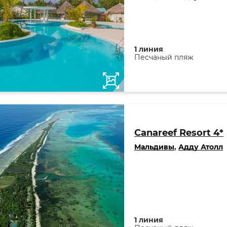
1 линия
Песчаный пляж
Canareef Resort 4*
Мальдивы
,
Адду Атолл
1 линия