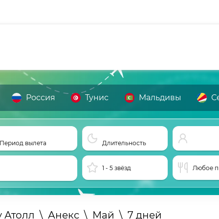
Россия
Тунис
Мальдивы
С
Период вылета
Длительность
1 - 5 звёзд
Любое п
 Атолл
\
Анекс
\
Май
\
7 дней