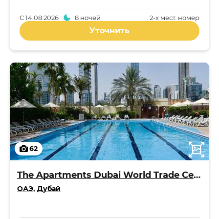
С
14.08.2026
8 ночей
2-x мест. номер
Уточнить
62
The Apartments Dubai World Trade Centre
ОАЭ
,
Дубай