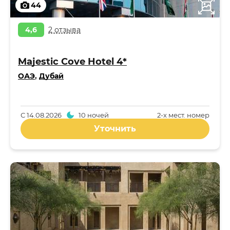
44
4,6
2 отзыва
Majestic Cove Hotel 4*
ОАЭ
,
Дубай
С
14.08.2026
10 ночей
2-x мест. номер
Уточнить