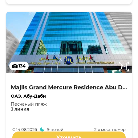
134
Majlis Grand Mercure Residence Abu Dhabi 5*
ОАЭ
,
Абу-Даби
Песчаный пляж
3 линия
С
14.08.2026
9 ночей
2-x мест. номер
Уточнить