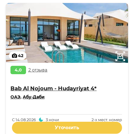
42
4,0
2 отзыва
Bab Al Nojoum - Hudayriyat 4*
ОАЭ
,
Абу-Даби
С
14.08.2026
3 ночи
2-x мест. номер
Уточнить