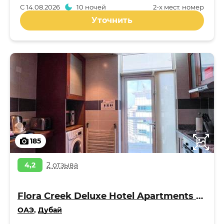
С
14.08.2026
10 ночей
2-x мест. номер
Уточнить
185
4,2
2 отзыва
Flora Creek Deluxe Hotel Apartments Apart 4*
ОАЭ
,
Дубай