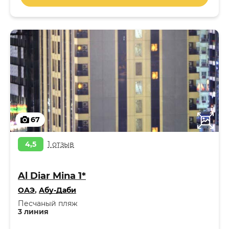
67
4,5
1 отзыв
Al Diar Mina 1*
ОАЭ
,
Абу-Даби
Песчаный пляж
3 линия