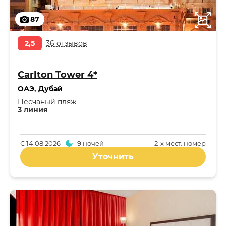
87
2,5
36 отзывов
Carlton Tower 4*
ОАЭ
,
Дубай
Песчаный пляж
3 линия
С
14.08.2026
9 ночей
2-x мест. номер
Уточнить