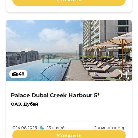
48
Palace Dubai Creek Harbour 5*
ОАЭ
,
Дубай
С
14.08.2026
13 ночей
2-x мест. номер
Уточнить