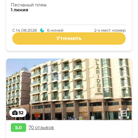
Песчаный пляж
1 линия
С
14.08.2026
6 ночей
2-x мест. номер
Уточнить
52
5,0
70 отзывов