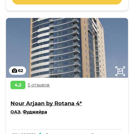
62
4,2
5 отзывов
Nour Arjaan by Rotana 4*
ОАЭ
,
Фуджейра