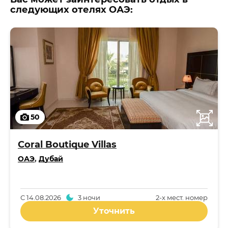
следующих отелях ОАЭ:
50
Coral Boutique Villas
ОАЭ
,
Дубай
С
14.08.2026
3 ночи
2-x мест. номер
Уточнить