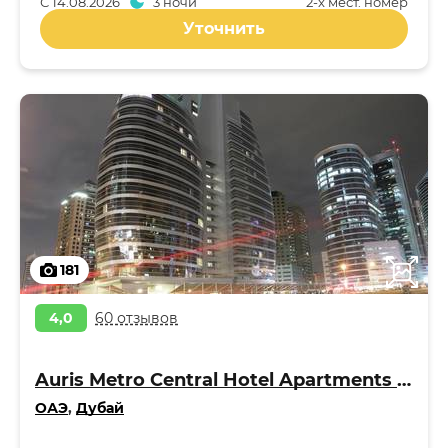
С
14.08.2026
3 ночи
2-x мест. номер
Уточнить
181
4,0
60 отзывов
Auris Metro Central Hotel Apartments 4*
ОАЭ
,
Дубай