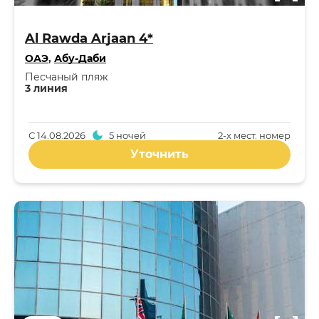
Al Rawda Arjaan 4*
ОАЭ
,
Абу-Даби
Песчаный пляж
3 линия
С
14.08.2026
5 ночей
2-x мест. номер
Уточнить