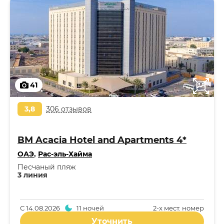
41
3,8
306 отзывов
BM Acacia Hotel and Apartments 4*
ОАЭ
,
Рас-эль-Хайма
Песчаный пляж
3 линия
С
14.08.2026
11 ночей
2-x мест. номер
Уточнить