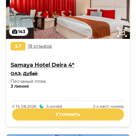
143
3,7
18 отзывов
Samaya Hotel Deira 4*
ОАЭ
,
Дубай
Песчаный пляж
3 линия
С
14.08.2026
5 ночей
2-x мест. номер
Уточнить