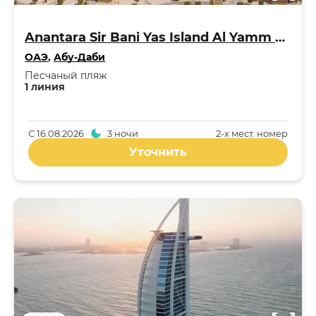
Anantara Sir Bani Yas Island Al Yamm Villa Resort 5*
ОАЭ
,
Абу-Даби
Песчаный пляж
1 линия
С
16.08.2026
3 ночи
2-x мест. номер
Уточнить