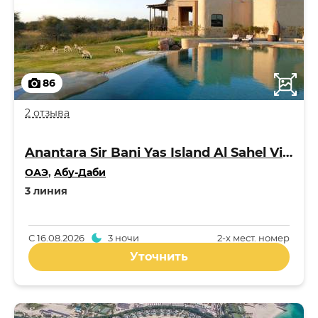
86
2 отзыва
Anantara Sir Bani Yas Island Al Sahel Villa Resort 5*
ОАЭ
,
Абу-Даби
3 линия
С
16.08.2026
3 ночи
2-x мест. номер
Уточнить