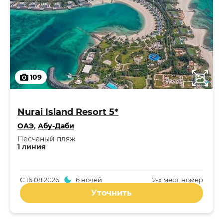
109
Nurai Island Resort 5*
ОАЭ
,
Абу-Даби
Песчаный пляж
1 линия
С
16.08.2026
6 ночей
2-x мест. номер
Уточнить