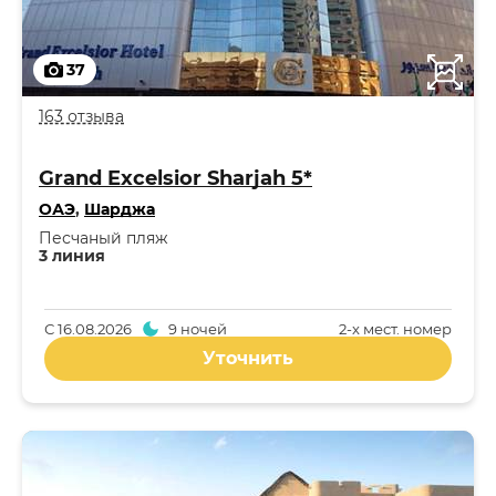
37
163 отзыва
Grand Excelsior Sharjah 5*
ОАЭ
,
Шарджа
Песчаный пляж
3 линия
С
16.08.2026
9 ночей
2-x мест. номер
Уточнить