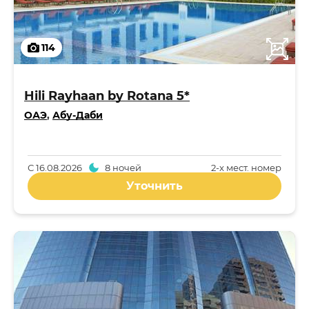
114
Hili Rayhaan by Rotana 5*
ОАЭ
,
Абу-Даби
С
16.08.2026
8 ночей
2-x мест. номер
Уточнить