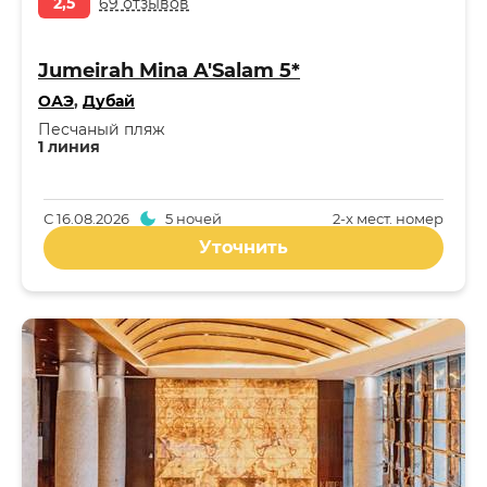
2,5
69 отзывов
Jumeirah Mina A'Salam 5*
ОАЭ
,
Дубай
Песчаный пляж
1 линия
С
16.08.2026
5 ночей
2-x мест. номер
Уточнить