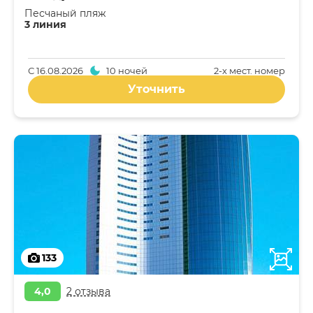
Песчаный пляж
3 линия
С
16.08.2026
10 ночей
2-x мест. номер
Уточнить
133
4,0
2 отзыва