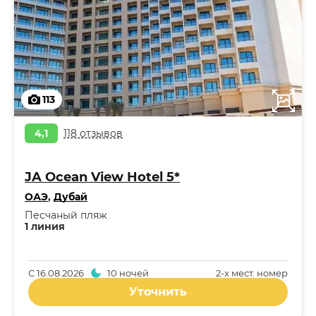
113
4,1
118 отзывов
JA Ocean View Hotel 5*
ОАЭ
,
Дубай
Песчаный пляж
1 линия
С
16.08.2026
10 ночей
2-x мест. номер
Уточнить