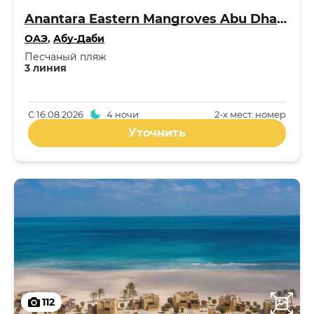
Anantara Eastern Mangroves Abu Dhabi Hotel 5*
ОАЭ
,
Абу-Даби
Песчаный пляж
3 линия
С
16.08.2026
4 ночи
2-x мест. номер
Уточнить
112