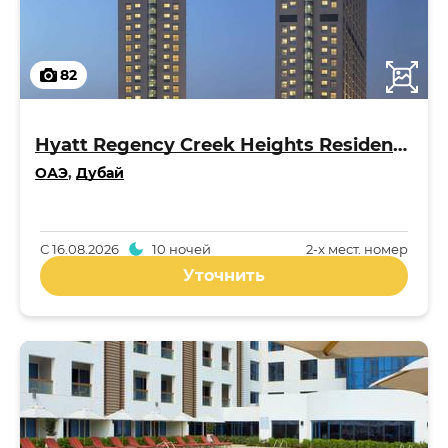
82
Hyatt Regency Creek Heights Residences 5*
ОАЭ
,
Дубай
С
16.08.2026
10 ночей
2-x мест. номер
Уточнить