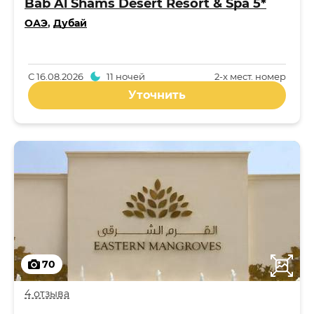
Bab Al Shams Desert Resort & Spa 5*
ОАЭ
,
Дубай
С
16.08.2026
11 ночей
2-x мест. номер
Уточнить
70
4 отзыва