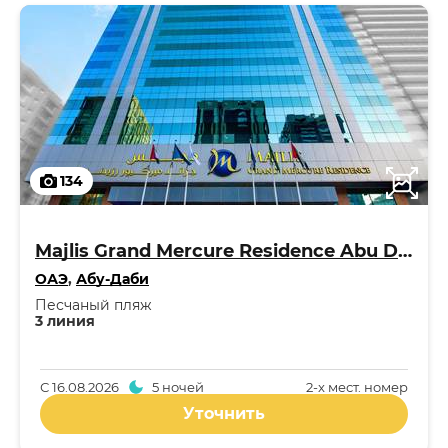
134
Majlis Grand Mercure Residence Abu Dhabi 5*
ОАЭ
,
Абу-Даби
Песчаный пляж
3 линия
С
16.08.2026
5 ночей
2-x мест. номер
Уточнить