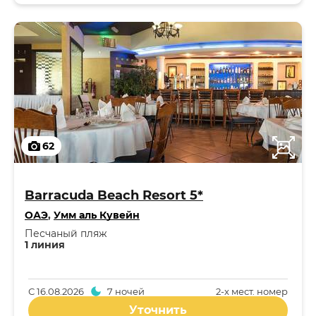
62
Barracuda Beach Resort 5*
ОАЭ
,
Умм аль Кувейн
Песчаный пляж
1 линия
С
16.08.2026
7 ночей
2-x мест. номер
Уточнить