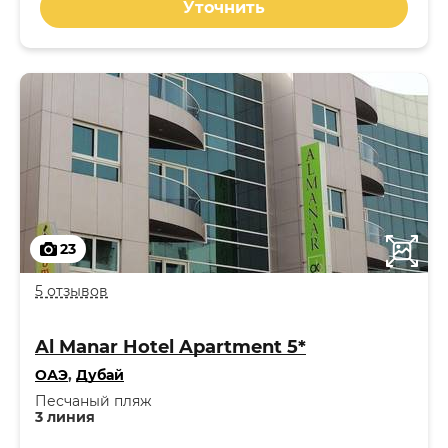
Уточнить
23
5 отзывов
Al Manar Hotel Apartment 5*
ОАЭ
,
Дубай
Песчаный пляж
3 линия