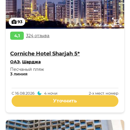
93
4,1
324 отзыва
Corniche Hotel Sharjah 5*
ОАЭ
,
Шарджа
Песчаный пляж
3 линия
С
16.08.2026
4 ночи
2-x мест. номер
Уточнить