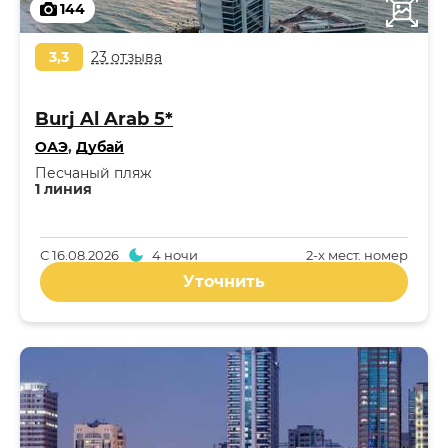
144
3,3
23 отзыва
Burj Al Arab 5*
ОАЭ
,
Дубай
Песчаный пляж
1 линия
С
16.08.2026
4 ночи
2-x мест. номер
Уточнить