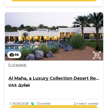
96
6 отзывов
Al Maha, a Luxury Collection Desert Resort & Spa 5*
ОАЭ
,
Дубай
С
16.08.2026
13 ночей
2-x мест. номер