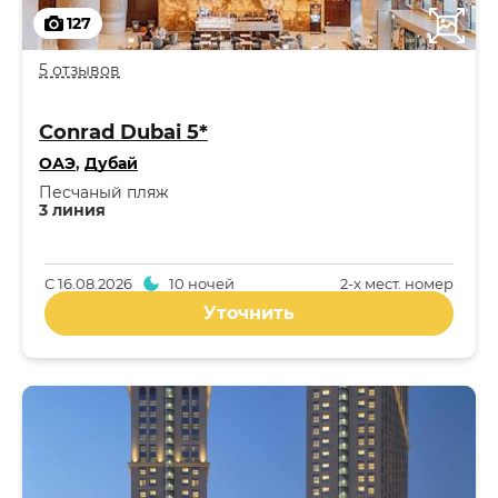
127
5 отзывов
Conrad Dubai 5*
ОАЭ
,
Дубай
Песчаный пляж
3 линия
С
16.08.2026
10 ночей
2-x мест. номер
Уточнить