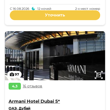
С
16.08.2026
12 ночей
2-x мест. номер
Уточнить
97
4,3
16 отзывов
Armani Hotel Dubai 5*
ОАЭ
,
Дубай