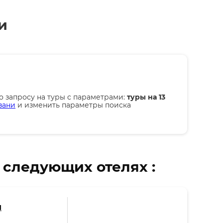
и
о запросу на туры
с параметрами:
туры на 13
зани
и изменить параметры поиска
 следующих отелях :
п