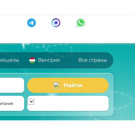
ейшелы
Венгрия
Все страны
Найти
итание