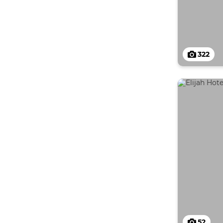
322
52