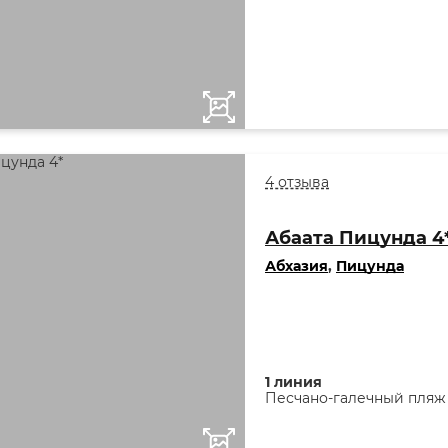
4 отзыва
Абаата Пицунда 4
Абхазия
,
Пицунда
1 линия
Песчано-галечный пляж