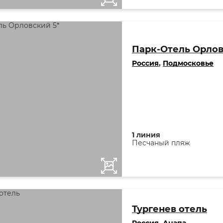
Парк-Отель Орлов
Россия
,
Подмосковье
1 линия
Песчаный пляж
Тургенев отель