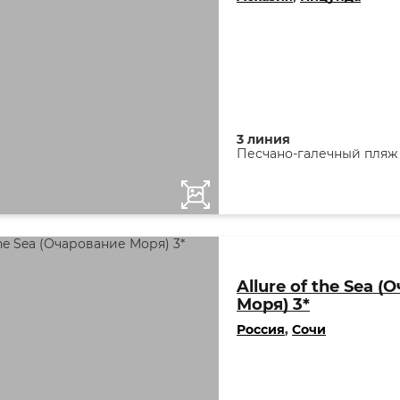
3 линия
Песчано-галечный пляж
Allure of the Sea 
Моря) 3*
Россия
,
Сочи