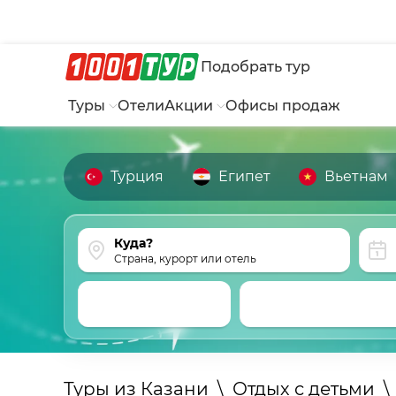
Подобрать тур
Туры
Отели
Акции
Офисы продаж
Турция
Египет
Вьетнам
Страна, курорт или отель
Туры из Казани
\
Отдых с детьми
\