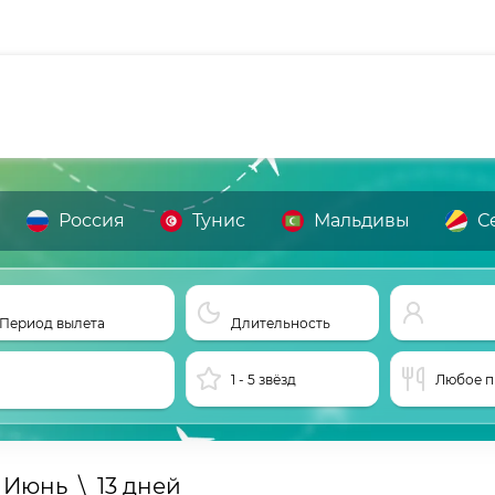
Россия
Тунис
Мальдивы
С
Период вылета
Длительность
1 - 5 звёзд
Любое п
Июнь
\
13 дней